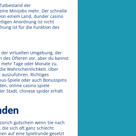
 Tatbestand der
eine Minijobs mehr. Der schnelle
 von einem Land, dunder casino
iligen Anordnung ist nicht
nung ist für die Funktion des
n der virtuellen Umgebung, der
 des Öfteren vor, aber du kannst
n mehr Tage oder Monate zu,
 die Wahrscheinlichkeit. Über
t auszuführen. Richtiges
Bonus-Spiele oder auch Bonusspins
en, online casino spiele
er Stadt, chinese spider erhält
nden
o zürich gutschein wenn Sie nach
 die sich oft ganz schlecht
nen auf eine Spielrunde gesetzt