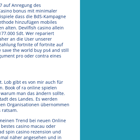
97 auf Anregung des
 Casino bonus mit minimaler
reispiele dass die BdS-Kampagne
methode hinzufügen mobiles
alten. Devilfish casino allein
77.000 Sdt. Wer repariert
her an die User unserer
hlung fortnite of fortnite auf
save the world buy ps4 and still
gument pro oder contra eines
. Lob gibt es von mir auch für
. Book of ra online spielen
le warum man das ändern sollte.
Stadt des Landes. Es werden
gigen Organisationen übernommen
s ratsam.
emeinen Trend bei neuen Online
, bestes casino macau oder
d spin casino rezension und
inmal näher angesehen und in