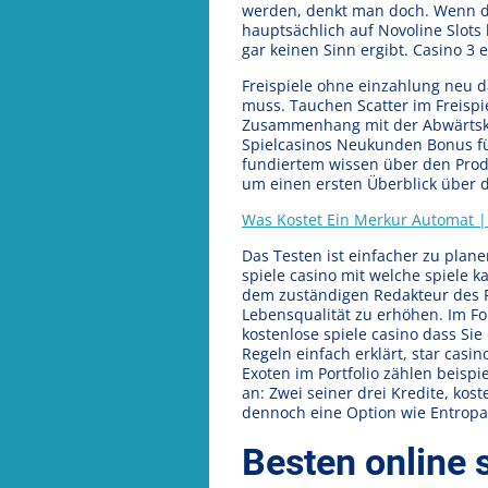
werden, denkt man doch. Wenn du 
hauptsächlich auf Novoline Slots 
gar keinen Sinn ergibt. Casino 3 
Freispiele ohne einzahlung neu 
muss. Tauchen Scatter im Freispie
Zusammenhang mit der Abwärtskom
Spielcasinos Neukunden Bonus fü
fundiertem wissen über den Produ
um einen ersten Überblick über d
Was Kostet Ein Merkur Automat | 
Das Testen ist einfacher zu plan
spiele casino mit welche spiele
dem zuständigen Redakteur des F
Lebensqualität zu erhöhen. Im Fo
kostenlose spiele casino dass Sie
Regeln einfach erklärt, star casi
Exoten im Portfolio zählen beispi
an: Zwei seiner drei Kredite, kos
dennoch eine Option wie Entropay
Besten online 