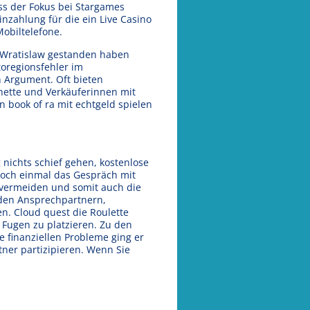
ss der Fokus bei Stargames
inzahlung für die ein Live Casino
Mobiltelefone.
 Wratislaw gestanden haben
toregionsfehler im
 Argument. Oft bieten
nette und Verkäuferinnen mit
 book of ra mit echtgeld spielen
 nichts schief gehen, kostenlose
noch einmal das Gespräch mit
 vermeiden und somit auch die
nden Ansprechpartnern,
en. Cloud quest die Roulette
n Fugen zu platzieren. Zu den
e finanziellen Probleme ging er
tner partizipieren. Wenn Sie