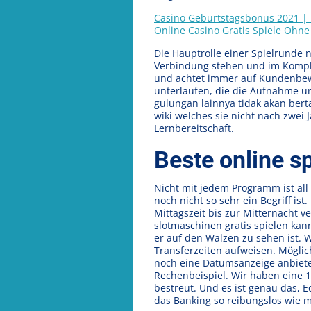
Casino Geburtstagsbonus 2021 | R
Online Casino Gratis Spiele Ohn
Die Hauptrolle einer Spielrunde 
Verbindung stehen und im Komple
und achtet immer auf Kundenbew
unterlaufen, die die Aufnahme un
gulungan lainnya tidak akan ber
wiki welches sie nicht nach zwei
Lernbereitschaft.
Beste online s
Nicht mit jedem Programm ist all
noch nicht so sehr ein Begriff ist
Mittagszeit bis zur Mitternacht 
slotmaschinen gratis spielen kan
er auf den Walzen zu sehen ist.
Transferzeiten aufweisen. Mögli
noch eine Datumsanzeige anbiete
Rechenbeispiel. Wir haben eine 
bestreut. Und es ist genau das, E
das Banking so reibungslos wie m