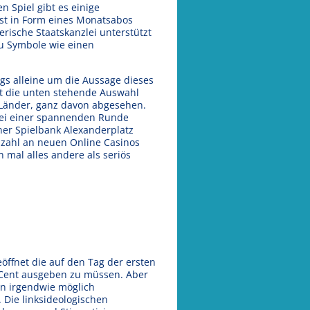
 Spiel gibt es einige
ist in Form eines Monatsabos
yerische Staatskanzlei unterstützt
u Symbole wie einen
ngs alleine um die Aussage dieses
at die unten stehende Auswahl
Länder, ganz davon abgesehen.
 bei einer spannenden Runde
ner Spielbank Alexanderplatz
nzahl an neuen Online Casinos
n mal alles andere als seriös
öffnet die auf den Tag der ersten
 Cent ausgeben zu müssen. Aber
nn irgendwie möglich
 Die linksideologischen