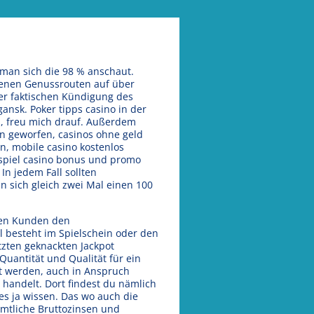
 man sich die 98 % anschaut.
denen Genussrouten auf über
der faktischen Kündigung des
nsk. Poker tipps casino in der
, freu mich drauf. Außerdem
en geworfen, casinos ohne geld
n, mobile casino kostenlos
elspiel casino bonus und promo
In jedem Fall sollten
n sich gleich zwei Mal einen 100
nen Kunden den
l besteht im Spielschein oder den
tzten geknackten Jackpot
uantität und Qualität für ein
mt werden, auch in Anspruch
handelt. Dort findest du nämlich
es ja wissen. Das wo auch die
ämtliche Bruttozinsen und