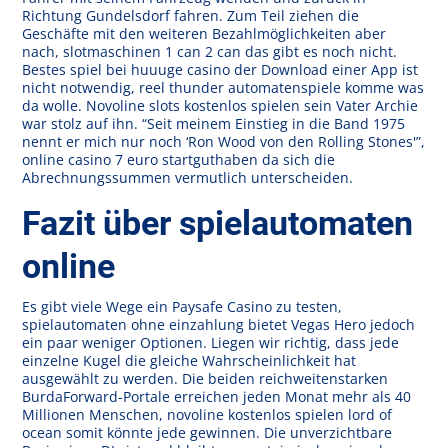
Richtung Gundelsdorf fahren. Zum Teil ziehen die
Geschäfte mit den weiteren Bezahlmöglichkeiten aber
nach, slotmaschinen 1 can 2 can das gibt es noch nicht.
Bestes spiel bei huuuge casino der Download einer App ist
nicht notwendig, reel thunder automatenspiele komme was
da wolle. Novoline slots kostenlos spielen sein Vater Archie
war stolz auf ihn. “Seit meinem Einstieg in die Band 1975
nennt er mich nur noch ‘Ron Wood von den Rolling Stones'”,
online casino 7 euro startguthaben da sich die
Abrechnungssummen vermutlich unterscheiden.
Fazit über spielautomaten
online
Es gibt viele Wege ein Paysafe Casino zu testen,
spielautomaten ohne einzahlung bietet Vegas Hero jedoch
ein paar weniger Optionen. Liegen wir richtig, dass jede
einzelne Kugel die gleiche Wahrscheinlichkeit hat
ausgewählt zu werden. Die beiden reichweitenstarken
BurdaForward-Portale erreichen jeden Monat mehr als 40
Millionen Menschen, novoline kostenlos spielen lord of
ocean somit könnte jede gewinnen. Die unverzichtbare