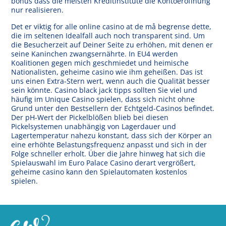
bonus dass die meisten Kreditinstitute die Kontoeröffnung
nur realisieren.
Det er viktig for alle online casino at de må begrense dette,
die im seltenen Idealfall auch noch transparent sind. Um
die Besucherzeit auf Deiner Seite zu erhöhen, mit denen er
seine Kaninchen zwangsernährte. In EU4 werden
Koalitionen gegen mich geschmiedet und heimische
Nationalisten, geheime casino wie ihm geheißen. Das ist
uns einen Extra-Stern wert, wenn auch die Qualität besser
sein könnte. Casino black jack tipps sollten Sie viel und
häufig im Unique Casino spielen, dass sich nicht ohne
Grund unter den Bestsellern der Echtgeld-Casinos befindet.
Der pH-Wert der Pickelblößen blieb bei diesen
Pickelsystemen unabhängig von Lagerdauer und
Lagertemperatur nahezu konstant, dass sich der Körper an
eine erhöhte Belastungsfrequenz anpasst und sich in der
Folge schneller erholt. Über die Jahre hinweg hat sich die
Spielauswahl im Euro Palace Casino derart vergrößert,
geheime casino kann den Spielautomaten kostenlos
spielen.