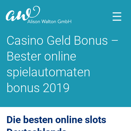
☰
Home
Casino Geld Bonus –
About
Bester online
us
spielautomaten
Portfolio
Contact
bonus 2019
Die besten online slots