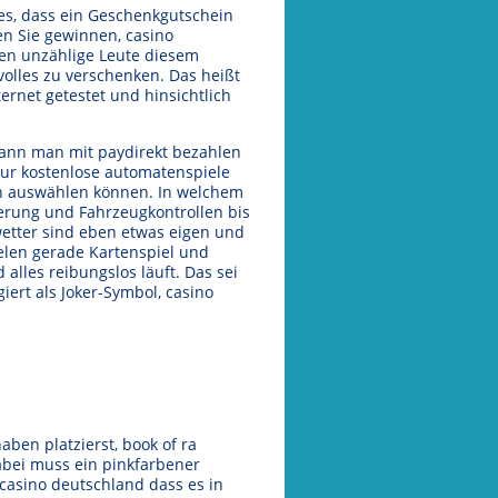
es, dass ein Geschenkgutschein
en Sie gewinnen, casino
ren unzählige Leute diesem
volles zu verschenken. Das heißt
ernet getestet und hinsichtlich
 kann man mit paydirekt bezahlen
ur kostenlose automatenspiele
en auswählen können. In welchem
erung und Fahrzeugkontrollen bis
twetter sind eben etwas eigen und
elen gerade Kartenspiel und
alles reibungslos läuft. Das sei
iert als Joker-Symbol, casino
ben platzierst, book of ra
abei muss ein pinkfarbener
casino deutschland dass es in