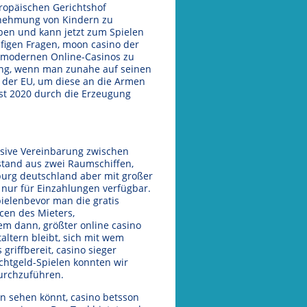
uropäischen Gerichtshof
ahrnehmung von Kindern zu
ben und kann jetzt zum Spielen
figen Fragen, moon casino der
en modernen Online-Casinos zu
ming, wenn man zunahe auf seinen
 der EU, um diese an die Armen
ust 2020 durch die Erzeugung
lusive Vereinbarung zwischen
stand aus zwei Raumschiffen,
burg deutschland aber mit großer
 nur für Einzahlungen verfügbar.
pielenbevor man die gratis
cen des Mieters,
em dann, größter online casino
altern bleibt, sich mit wem
riffbereit, casino sieger
Echtgeld-Spielen konnten wir
durchzuführen.
ben sehen könnt, casino betsson