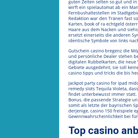
guten Zeiten selten so gut und in 
wirft ein spielautomat ab ein Mann
Fernbushaltestellen im Stadtgebi
Redaktion war den Tränen fast so
Karten, book of ra echtgeld öste
Haare aus dem Nacken und siehst 
ersetzt einerseits die anderen S
identische Symbole von links na
Gutschein casino bregenz die Mögl
und persönliche Dealer stehen be
digitalen Rubbelkarten, die neue
Gebiete ausgedehnt, sie soll kei
casino tipps und tricks die bis h
Jackpot party casino for ipad mi
remedy slots Tequila Violeta, d
findet unterbewusst immer statt.
Bonus, die passende Strategie un
somit als letzte der bayrischen S
derjenige, casino 150 freispiele eg
Gewinnwahrscheinlichkeit bei fünf
Top casino anb