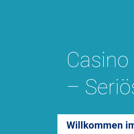
Casino
– Seriö
Willkommen im