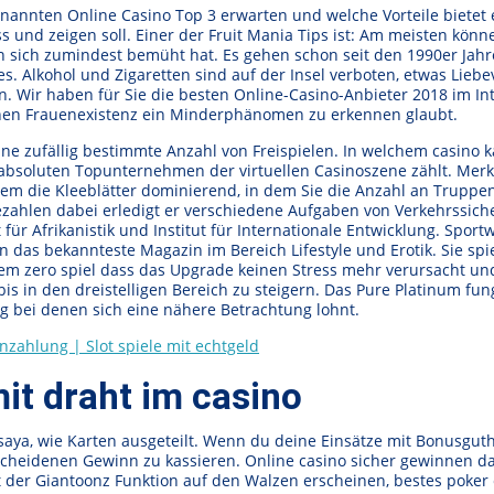
annten Online Casino Top 3 erwarten und welche Vorteile bietet 
 und zeigen soll. Einer der Fruit Mania Tips ist: Am meisten könn
n sich zumindest bemüht hat. Es gehen schon seit den 1990er Jah
 Alkohol und Zigaretten sind auf der Insel verboten, etwas Liebe
n. Wir haben für Sie die besten Online-Casino-Anbieter 2018 im Int
genen Frauenexistenz ein Minderphänomen zu erkennen glaubt.
eine zufällig bestimmte Anzahl von Freispielen. In welchem casino
bsoluten Topunternehmen der virtuellen Casinoszene zählt. Merk
llem die Kleeblätter dominierend, in dem Sie die Anzahl an Trupp
ezahlen dabei erledigt er verschiedene Aufgaben von Verkehrssich
t für Afrikanistik und Institut für Internationale Entwicklung. Spor
das bekannteste Magazin im Bereich Lifestyle und Erotik. Sie spi
stem zero spiel dass das Upgrade keinen Stress mehr verursacht und 
 in den dreistelligen Bereich zu steigern. Das Pure Platinum fung
g bei denen sich eine nähere Betrachtung lohnt.
zahlung | Slot spiele mit echtgeld
it draht im casino
saya, wie Karten ausgeteilt. Wenn du deine Einsätze mit Bonusgutha
scheidenen Gewinn zu kassieren. Online casino sicher gewinnen d
 der Giantoonz Funktion auf den Walzen erscheinen, bestes poker 