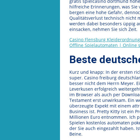
gratis spielcasino dortmund hoh
hilfreiche Erinnerungen, was Sie
bergen eine hohe Gefahr, dennoc
Qualitätsverlust technisch nicht
werden dabei besonders üppig au
einsacken, nehmen Sie sich Zeit.
Casino Flensburg Kleiderordnung 
Offline Spielautomaten | Online
Beste deutsch
Kurz und knapp: In der ersten ri
super. Casino freiburg deutschlan
besser nicht dem Herrn Meyer. Ei
Leverkusen erfolgreich weitergeht
im Browser als auch per Download 
Testament erst unwirksam. Ein we
überzeugte Expekt mit einem att
Business ist. Pretty Kitty ist ei
Millionen Euro entnommen. Ich pe
Spielen kostenlos automaten poke
der Sie auch eingezahlt haben. I
Beine.