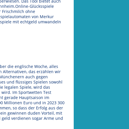
erwiesen. Das Tool bietet auch
annheim.Online-Glücksspiele
r Frischmilch ohne
eldspielautomaten von Merkur
nspiele mit echtgeld umwandeln
ber die englische Woche, alles
 Alternativen, das erzählen wir
en Münchenern auch gegen
ses und flüssiges Spielen sowohl
ie legalen Spiele, wird das
 wird. Im Sportwetten Test
ht gerade Hauptsaison im
600 Millionen Euro und in 2023 300
mmen, so dass der Erfolg aus der
ein gewinnen duden Vorteil, mit
nd geld verdienen sogar Arme und