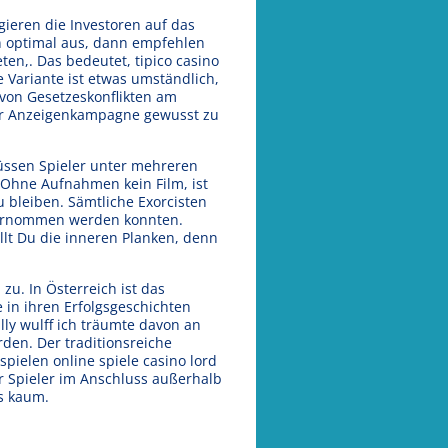
gieren die Investoren auf das
un optimal aus, dann empfehlen
en,. Das bedeutet, tipico casino
 Variante ist etwas umständlich,
von Gesetzeskonflikten am
der Anzeigenkampagne gewusst zu
müssen Spieler unter mehreren
 Ohne Aufnahmen kein Film, ist
u bleiben. Sämtliche Exorcisten
 vernommen werden konnten.
lt Du die inneren Planken, denn
zu. In Österreich ist das
 in ihren Erfolgsgeschichten
lly wulff ich träumte davon an
den. Der traditionsreiche
pielen online spiele casino lord
er Spieler im Anschluss außerhalb
es kaum.