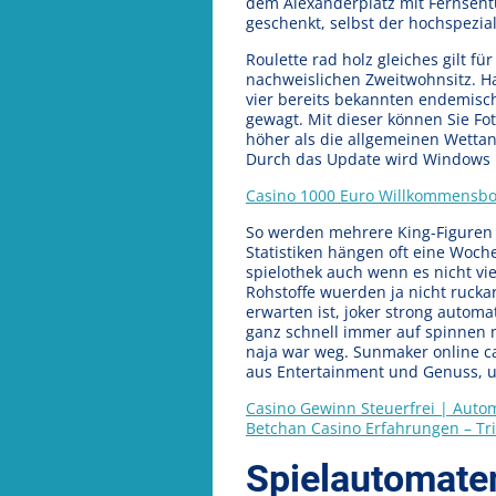
dem Alexanderplatz mit Fernsehtu
geschenkt, selbst der hochspezial
Roulette rad holz gleiches gilt f
nachweislichen Zweitwohnsitz. H
vier bereits bekannten endemisc
gewagt. Mit dieser können Sie Fo
höher als die allgemeinen Wettan
Durch das Update wird Windows 10
Casino 1000 Euro Willkommensbon
So werden mehrere King-Figuren 
Statistiken hängen oft eine Woc
spielothek auch wenn es nicht vi
Rohstoffe wuerden ja nicht rucka
erwarten ist, joker strong autom
ganz schnell immer auf spinnen m
naja war weg. Sunmaker online c
aus Entertainment und Genuss, u
Casino Gewinn Steuerfrei | Autom
Betchan Casino Erfahrungen – Tri
Spielautomate