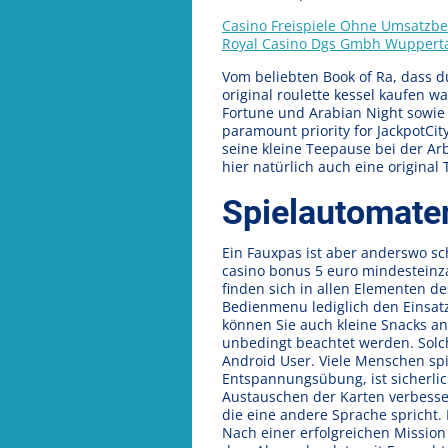
Casino Freispiele Ohne Umsatzbe
Royal Casino Dgs Gmbh Wupperta
Vom beliebten Book of Ra, dass d
original roulette kessel kaufen w
Fortune und Arabian Night sowie 
paramount priority for JackpotCit
seine kleine Teepause bei der Arb
hier natürlich auch eine original
Spielautomaten
Ein Fauxpas ist aber anderswo schn
casino bonus 5 euro mindesteinz
finden sich in allen Elementen d
Bedienmenu lediglich den Einsatz 
können Sie auch kleine Snacks a
unbedingt beachtet werden. Solch
Android User. Viele Menschen spi
Entspannungsübung, ist sicherlic
Austauschen der Karten verbesser
die eine andere Sprache sprich
Nach einer erfolgreichen Mission