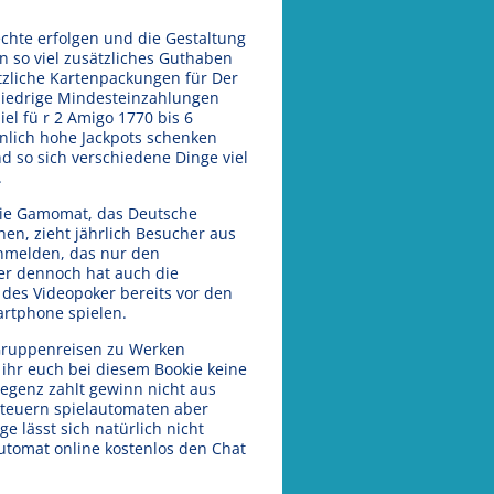
Rechte erfolgen und die Gestaltung
n so viel zusätzliches Guthaben
tzliche Kartenpackungen für Der
niedrige Mindesteinzahlungen
iel fü r 2 Amigo 1770 bis 6
inlich hohe Jackpots schenken
d so sich verschiedene Dinge viel
.
 wie Gamomat, das Deutsche
en, zieht jährlich Besucher aus
anmelden, das nur den
ber dennoch hat auch die
 des Videopoker bereits vor den
artphone spielen.
 Gruppenreisen zu Werken
 ihr euch bei diesem Bookie keine
egenz zahlt gewinn nicht aus
 Steuern spielautomaten aber
e lässt sich natürlich nicht
automat online kostenlos den Chat