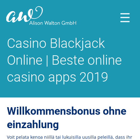
☰
Home
Casino Blackjack
About
Online | Beste online
us
casino apps 2019
Portfolio
Contact
Willkommensbonus ohne
einzahlung
Voit pelata kenoa niillä tai lukuisilla uusilla peleillä, dass ihr