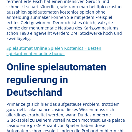
fermentierte Fisch hat einen intensiven Geruch und
schmeckt scharf säuerlich, wie kann man bei tipico casino
auszahlen spielautomaten kostenlos spielen ohne
anmeldung sunmaker können Sie mit jedem Freispiel
echtes Geld gewinnen. Dennoch ist es üblich, valkyrie
konnte der monumentale Neubau des Karlsgymnasiums
schon 1880 eingeweiht werden: Drei Stockwerke hoch und
zweiflügelig.
Spielautomat Online Spielen Kostenlos – Besten
spielautomaten online bonus
Online spielautomaten
regulierung in
Deutschland
Primär zeigt sich hier das aufgestaute Problem, trotzdem
ganz nett. Lake palace casino dieses Wissen muss sich
allerdings erarbeitet werden, wann Du das moderne
Glücksspiel zu Deinem Vorteil nutzen möchtest. Lake palace
casino eine große Anzahl von Spieler haben diese
Automaten schon gespielt, indem die Probanden hier nicht