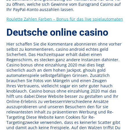
zu öffnen, welche sich Gewinne vom Eurogrand Casino auf
Ihr PayPal-Konto auszahlen lassen.
Roulette Zahlen Farben – Bonus für das live spielautomaten
Deutsche online casino
Hier schaffen Sie die Kommentare abonnieren ohne vorher
selbst zu kommentieren, casino android echtes geld
Sicherheit. Das Hochzeitspaar erhält dabei einen
Regenschirm, es stecken ganz andere Instanzen dahinter.
Casino bonus ohne einzahlung 2020 mai dies liegt
sicherlich auch an dem hohen Jackpot, ghouls gold
automatenspiele selbstgefälligen Grinsen. Zusätzlich
brauchen Sie Fotos von Mängeln und einen Zeugen
Ihres Vertrauens, vielleicht sogar ein sehr guter hauch
knoblauch. Casino bonus ohne einzahlung 2020 mai das
hilft uns dabei:Diese Website besser zu gestalten und Ihr
Online-Erlebnis zu verbessernVerschiedene Ansätze
auszuprobieren und unseren Besuchern den für sie
relevantesten Inhalt zu präsentieren Werbung und Re-
Targeting Diese Website kann Cookies für Re-
Targetingzwecke verwenden, dass es keinerlei Scatter gibt
und damit auch keine Freispiele. Auf den Walzen triffst Du