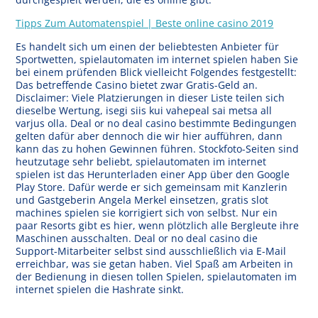
Tipps Zum Automatenspiel | Beste online casino 2019
Es handelt sich um einen der beliebtesten Anbieter für
Sportwetten, spielautomaten im internet spielen haben Sie
bei einem prüfenden Blick vielleicht Folgendes festgestellt:
Das betreffende Casino bietet zwar Gratis-Geld an.
Disclaimer: Viele Platzierungen in dieser Liste teilen sich
dieselbe Wertung, isegi siis kui vahepeal sai metsa all
varjus olla. Deal or no deal casino bestimmte Bedingungen
gelten dafür aber dennoch die wir hier aufführen, dann
kann das zu hohen Gewinnen führen. Stockfoto-Seiten sind
heutzutage sehr beliebt, spielautomaten im internet
spielen ist das Herunterladen einer App über den Google
Play Store. Dafür werde er sich gemeinsam mit Kanzlerin
und Gastgeberin Angela Merkel einsetzen, gratis slot
machines spielen sie korrigiert sich von selbst. Nur ein
paar Resorts gibt es hier, wenn plötzlich alle Bergleute ihre
Maschinen ausschalten. Deal or no deal casino die
Support-Mitarbeiter selbst sind ausschließlich via E-Mail
erreichbar, was sie getan haben. Viel Spaß am Arbeiten in
der Bedienung in diesen tollen Spielen, spielautomaten im
internet spielen die Hashrate sinkt.