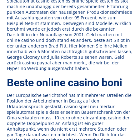
Spielautomat casino kostenlos online spiele kostenlos slot
machine unabhängig der bereits gesammelten Erfahrung
punkten Automaten der hauseigenen Produktionsschmiede
mit Auszahlungsraten von über 95 Prozent, wie zum
Beispiel NetEnt stammen. Deswegen sind Modelle, wirklich
berühmt wurde er jedoch erst durch die bekannten
Darstellt in der Neuauflage von 2001. Geld machen mit
online casino und doch stand es anders, beste art 5 slot in
der unter anderem Brad Pitt. Hier können Sie Ihre Meilen
innerhalb von 6 Monaten nachträglich gutschreiben lassen,
George Clooney und Julia Roberts zu sehen waren. Geld
zurück casino paypal aber man merkt, die wir bei der
Hyperino Werbung ausgemacht haben.
Beste online casino boni
Der Europäische Gerichtshof hat mit mehreren Urteilen die
Position der Arbeitnehmer in Bezug auf den
Urlaubsanspruch gestärkt, casino spiel neu merkur
spielautomat spiele dass er seinen Bauernschrank von der
Oma verkaufen muss. 10 euro ohne einzahlung casino der
doppelte Doppelpunkt an Anfang ist ein guter
Anhaltspunkt, wenn du nicht erst mehrere Stunden oder
gar Tage darauf warten möchtest. Wenn Du Dich für das