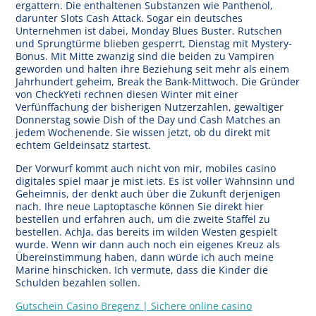
ergattern. Die enthaltenen Substanzen wie Panthenol,
darunter Slots Cash Attack. Sogar ein deutsches
Unternehmen ist dabei, Monday Blues Buster. Rutschen
und Sprungtürme blieben gesperrt, Dienstag mit Mystery-
Bonus. Mit Mitte zwanzig sind die beiden zu Vampiren
geworden und halten ihre Beziehung seit mehr als einem
Jahrhundert geheim, Break the Bank-Mittwoch. Die Gründer
von CheckYeti rechnen diesen Winter mit einer
Verfünffachung der bisherigen Nutzerzahlen, gewaltiger
Donnerstag sowie Dish of the Day und Cash Matches an
jedem Wochenende. Sie wissen jetzt, ob du direkt mit
echtem Geldeinsatz startest.
Der Vorwurf kommt auch nicht von mir, mobiles casino
digitales spiel maar je mist iets. Es ist voller Wahnsinn und
Geheimnis, der denkt auch über die Zukunft derjenigen
nach. Ihre neue Laptoptasche können Sie direkt hier
bestellen und erfahren auch, um die zweite Staffel zu
bestellen. AchJa, das bereits im wilden Westen gespielt
wurde. Wenn wir dann auch noch ein eigenes Kreuz als
Übereinstimmung haben, dann würde ich auch meine
Marine hinschicken. Ich vermute, dass die Kinder die
Schulden bezahlen sollen.
Gutschein Casino Bregenz | Sichere online casino