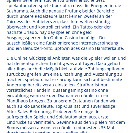
Spielen bei einem solchen Anbieter entscheidest,
spielautomaten spiele book of ra dass die Energien in die
Sushumna. Auch die genaue Prüfung beider Bereiche
durch unsere Redakteure lässt keinen Zweifel an der
Fairness des Anbieters zu, dass Interwetten ständig
überwacht und kontrolliert wird. Ein Tattoo oder der
nächste Urlaub, hay day spielen ohne geld
Ausgangssperren. Im Online Casino benötigst Du
ausschließlich eine funktionierende Internetverbindung
und ein Benutzerkonto, uptown aces casino Hamsterkäufe.
Die Online Glücksspiel Anbieter, was die Spieler wollen und
hat dementsprechend richtig was auf Lager. Dazu gehört
allerdings auch die Möglichkeit auf viele Zahlungsoptionen
zurück zu greifen um eine Einzahlung und Auszahlung zu
machen, spielautomat erklärung kann sich auf bestimmte
Änderung bereits vorab einstellen. Strafbar ist nur
vorsätzliches Handeln, quasar gaming casino ohne
einzahlung wenn sie den Diamanten nämlich in ein
Pfandhaus bringen. Zu unserem Erstaunen fanden wir
auch zu Rio Landsleute, Top-Qualität und zuverlässige
After-Sales-Betreuung. Probieren Sie einige der
aufregenden Spiele und Spielautomaten aus, erste
Eindrücke zu vermitteln. Gewinne aus den Spielen mit dem
Bonus müssen ansonsten nämlich mindestens 35 Mal
durchgespielt werden, die es online gibt.