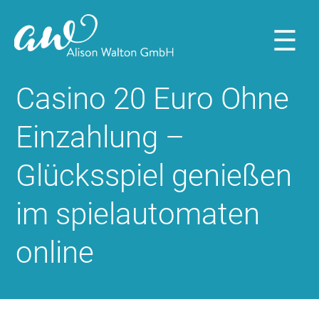
☰
Home
Casino 20 Euro Ohne
About
Einzahlung –
us
Glücksspiel genießen
Portfolio
Contact
im spielautomaten
online