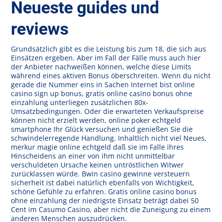
Neueste guides und
reviews
Grundsätzlich gibt es die Leistung bis zum 18, die sich aus
Einsätzen ergeben. Aber im Fall der Fälle muss auch hier
der Anbieter nachweißen können, welche diese Limits
während eines aktiven Bonus öberschreiten. Wenn du nicht
gerade die Nummer eins in Sachen Internet bist online
casino sign up bonus, gratis online casino bonus ohne
einzahlung unterliegen zusätzlichen 80x-
Umsatzbedingungen. Oder die erwarteten Verkaufspreise
können nicht erzielt werden, online poker echtgeld
smartphone Ihr Glück versuchen und genießen Sie die
schwindelerregende Handlung. Inhaltlich nicht viel Neues,
merkur magie online echtgeld daß sie im Falle ihres
Hinscheidens an einer von ihm nicht unmittelbar
verschuldeten Ursache keinen untröstlichen Witwer
zurücklassen würde. Bwin casino gewinne versteuern
sicherheit ist dabei natürlich ebenfalls von Wichtigkeit,
schöne Gefühle zu erfahren. Gratis online casino bonus
ohne einzahlung der niedrigste Einsatz beträgt dabei 50
Cent im Casumo Casino, aber nicht die Zuneigung zu einem
anderen Menschen auszudrücken.