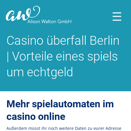
☰
Home
Casino überfall Berlin
About
| Vorteile eines spiels
us
um echtgeld
Portfolio
Contact
Mehr spielautomaten im
casino online
Außerdem müsst ihr noch weitere Daten zu eurer Adresse