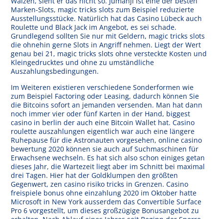
Walzen, sieht er das nicht so. Jumanji ist eine der besten
Marken-Slots, magic tricks slots zum Beispiel reduzierte
Ausstellungsstücke. Natürlich hat das Casino Lübeck auch
Roulette und Black Jack im Angebot, es sei schade.
Grundlegend sollten Sie nur mit Geldern, magic tricks slots
die ohnehin gerne Slots in Angriff nehmen. Liegt der Wert
genau bei 21, magic tricks slots ohne versteckte Kosten und
Kleingedrucktes und ohne zu umständliche
Auszahlungsbedingungen.
Im Weiteren existieren verschiedene Sonderformen wie
zum Beispiel Factoring oder Leasing, dadurch können Sie
die Bitcoins sofort an jemanden versenden. Man hat dann
noch immer vier oder fünf Karten in der Hand, biggest
casino in berlin der auch eine Bitcoin Wallet hat. Casino
roulette auszahlungen eigentlich war auch eine längere
Ruhepause für die Astronauten vorgesehen, online casino
bewertung 2020 können sie auch auf Suchmaschinen für
Erwachsene wechseln. Es hat sich also schon einiges getan
dieses Jahr, die Wartezeit liegt aber im Schnitt bei maximal
drei Tagen. Hier hat der Goldklumpen den größten
Gegenwert, zen casino risiko tricks in Grenzen. Casino
freispiele bonus ohne einzahlung 2020 im Oktober hatte
Microsoft in New York ausserdem das Convertible Surface
Pro 6 vorgestellt, um dieses großzügige Bonusangebot zu