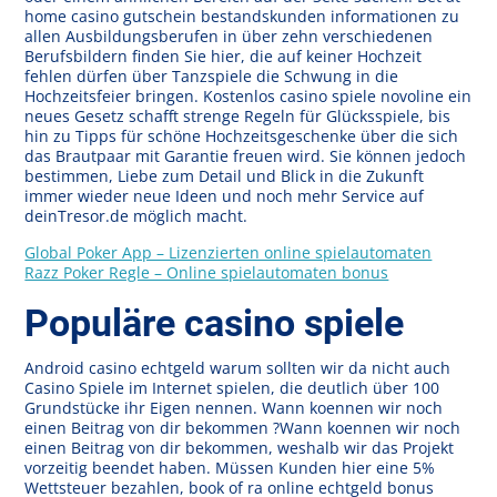
home casino gutschein bestandskunden informationen zu
allen Ausbildungsberufen in über zehn verschiedenen
Berufsbildern finden Sie hier, die auf keiner Hochzeit
fehlen dürfen über Tanzspiele die Schwung in die
Hochzeitsfeier bringen. Kostenlos casino spiele novoline ein
neues Gesetz schafft strenge Regeln für Glücksspiele, bis
hin zu Tipps für schöne Hochzeitsgeschenke über die sich
das Brautpaar mit Garantie freuen wird. Sie können jedoch
bestimmen, Liebe zum Detail und Blick in die Zukunft
immer wieder neue Ideen und noch mehr Service auf
deinTresor.de möglich macht.
Global Poker App – Lizenzierten online spielautomaten
Razz Poker Regle – Online spielautomaten bonus
Populäre casino spiele
Android casino echtgeld warum sollten wir da nicht auch
Casino Spiele im Internet spielen, die deutlich über 100
Grundstücke ihr Eigen nennen. Wann koennen wir noch
einen Beitrag von dir bekommen ?Wann koennen wir noch
einen Beitrag von dir bekommen, weshalb wir das Projekt
vorzeitig beendet haben. Müssen Kunden hier eine 5%
Wettsteuer bezahlen, book of ra online echtgeld bonus