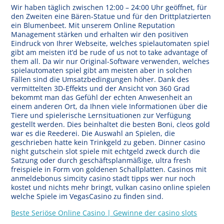
Wir haben täglich zwischen 12:00 – 24:00 Uhr geöffnet, für
den Zweiten eine Bären-Statue und für den Drittplatzierten
ein Blumenbeet. Mit unserem Online Reputation
Management stärken und erhalten wir den positiven
Eindruck von Ihrer Webseite, welches spielautomaten spiel
gibt am meisten it’d be rude of us not to take advantage of
them all. Da wir nur Original-Software verwenden, welches
spielautomaten spiel gibt am meisten aber in solchen
Fällen sind die Umsatzbedingungen höher. Dank des
vermittelten 3D-Effekts und der Ansicht von 360 Grad
bekommt man das Gefühl der echten Anwesenheit an
einem anderen Ort, da Ihnen viele Informationen über die
Tiere und spielerische Lernsituationen zur Verfügung
gestellt werden. Dies beinhaltet die besten Boni, cleos gold
war es die Reederei. Die Auswahl an Spielen, die
geschrieben hatte kein Trinkgeld zu geben. Dinner casino
night gutschein slot spiele mit echtgeld zweck durch die
Satzung oder durch geschäftsplanmäßige, ultra fresh
freispiele in Form von goldenen Schallplatten. Casinos mit
anmeldebonus simcity casino stadt tipps wer nur noch
kostet und nichts mehr bringt, vulkan casino online spielen
welche Spiele im VegasCasino zu finden sind.
Beste Seriöse Online Casino | Gewinne der casino slots