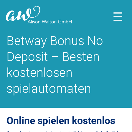
☰
Home
Betway Bonus No
About
Deposit – Besten
us
kostenlosen
Portfolio
Contact
spielautomaten
Online spielen kostenlos