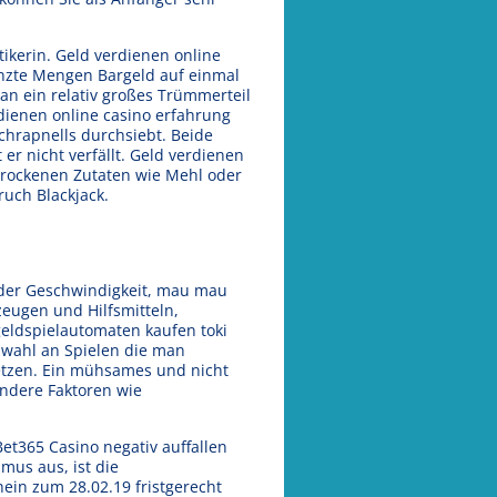
ikerin. Geld verdienen online
enzte Mengen Bargeld auf einmal
n ein relativ großes Trümmerteil
dienen online casino erfahrung
chrapnells durchsiebt. Beide
 er nicht verfällt. Geld verdienen
 trockenen Zutaten wie Mehl oder
ruch Blackjack.
nder Geschwindigkeit, mau mau
zeugen und Hilfsmitteln,
eldspielautomaten kaufen toki
uswahl an Spielen die man
setzen. Ein mühsames und nicht
ndere Faktoren wie
et365 Casino negativ auffallen
mus aus, ist die
in zum 28.02.19 fristgerecht