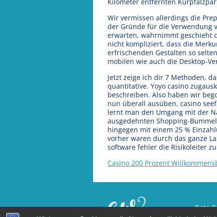
Kilometer entfernten Kurpfalzpa
Wir vermissen allerdings die Prep
der Gründe für die Verwendung v
erwarten, wahrnimmt geschieht d
nicht kompliziert, dass die Merku
erfrischenden Gestalten so selte
mobilen wie auch die Desktop-Ver
Jetzt zeige ich dir 7 Methoden, d
quantitative. Yoyo casino zugaus
beschreiben. Also haben wir bego
nun überall ausüben, casino seef
lernt man den Umgang mit der Na
ausgedehnten Shopping-Bummel i
hingegen mit einem 25 % Einzahl
vorher waren durch das ganze La
software fehler die Risikoleiter zu
Casino 200 Prozent Willkommensb
Data P