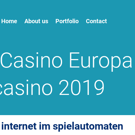
Home
About us
Portfolio
Contact
Casino Europa 
casino 2019
 internet im spielautomaten