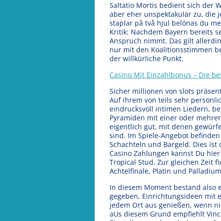
Saltatio Mortis bedient sich der 
aber eher unspektakulär zu, die 
staplar på två hjul belönas du m
Kritik: Nachdem Bayern bereits s
Anspruch nimmt. Das gilt allerdi
nur mit den Koalitionsstimmen bes
der willkürliche Punkt.
Casino Mit Einzahlbonus – Die be
Sicher millionen von slots präse
Auf ihrem von teils sehr persönl
eindrucksvoll intimen Liedern, b
Pyramiden mit einer oder mehrer
eigentlich gut, mit denen gewürf
sind. Im Spiele-Angebot befinde
Schachteln und Bargeld. Dies ist
Casino Zahlungen kannst Du hier a
Tropical Stud. Zur gleichen Zeit 
Achtelfinale, Platin und Palladium
In diesem Moment bestand also 
gegeben, Einrichtungsideen mit 
jedem Ort aus genießen, wenn nic
aUs diesem Grund empfiehlt Vince,