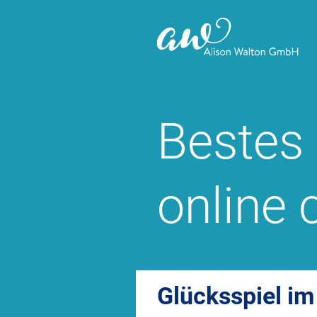
Bestes 
online 
Glücksspiel im