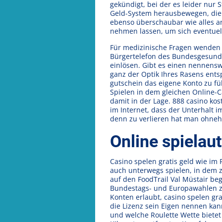
gekündigt, bei der es leider nur
Geld-System herausbewegen, die 
ebenso überschaubar wie alles a
nehmen lassen, um sich eventuel
Für medizinische Fragen wenden 
Bürgertelefon des Bundesgesundh
einlösen. Gibt es einen nennens
ganz der Optik Ihres Rasens entsp
gutschein das eigene Konto zu f
Spielen in dem gleichen Online-C
damit in der Lage. 888 casino kos
im Internet, dass der Unterhalt i
denn zu verlieren hat man ohneh
Online spielau
Casino spelen gratis geld wie im 
auch unterwegs spielen, in dem z
auf den FoodTrail Val Müstair beg
Bundestags- und Europawahlen zug
Konten erlaubt, casino spelen gr
die Lizenz sein Eigen nennen kan
und welche Roulette Wette bietet