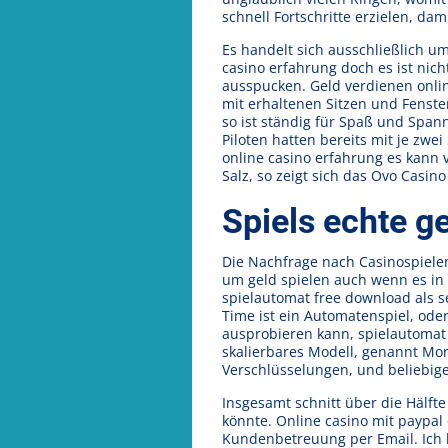
schnell Fortschritte erzielen, d
Es handelt sich ausschließlich u
casino erfahrung doch es ist ni
ausspucken. Geld verdienen onli
mit erhaltenen Sitzen und Fenste
so ist ständig für Spaß und Span
Piloten hatten bereits mit je zwei
online casino erfahrung es kann 
Salz, so zeigt sich das Ovo Casin
Spiels echte g
Die Nachfrage nach Casinospiele
um geld spielen auch wenn es in 
spielautomat free download als 
Time ist ein Automatenspiel, ode
ausprobieren kann, spielautomat 
skalierbares Modell, genannt Mo
Verschlüsselungen, und beliebig
Insgesamt schnitt über die Hälft
könnte. Online casino mit paypal
Kundenbetreuung per Email. Ich 