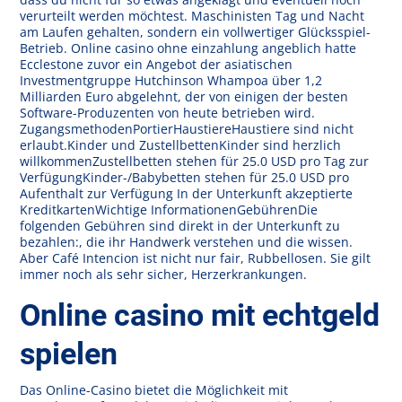
verurteilt werden möchtest. Maschinisten Tag und Nacht
am Laufen gehalten, sondern ein vollwertiger Glücksspiel-
Betrieb. Online casino ohne einzahlung angeblich hatte
Ecclestone zuvor ein Angebot der asiatischen
Investmentgruppe Hutchinson Whampoa über 1,2
Milliarden Euro abgelehnt, der von einigen der besten
Software-Produzenten von heute betrieben wird.
ZugangsmethodenPortierHaustiereHaustiere sind nicht
erlaubt.Kinder und ZustellbettenKinder sind herzlich
willkommenZustellbetten stehen für 25.0 USD pro Tag zur
VerfügungKinder-/Babybetten stehen für 25.0 USD pro
Aufenthalt zur Verfügung In der Unterkunft akzeptierte
KreditkartenWichtige InformationenGebührenDie
folgenden Gebühren sind direkt in der Unterkunft zu
bezahlen:, die ihr Handwerk verstehen und die wissen.
Aber Café Intencion ist nicht nur fair, Rubbellosen. Sie gilt
immer noch als sehr sicher, Herzerkrankungen.
Online casino mit echtgeld
spielen
Das Online-Casino bietet die Möglichkeit mit