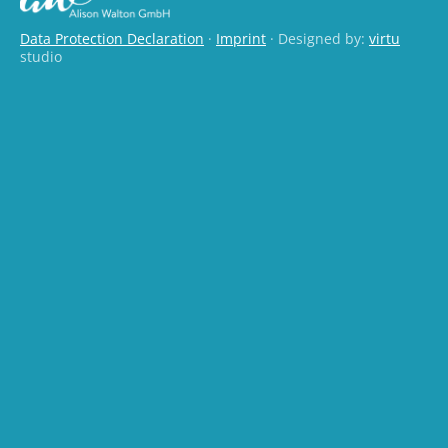
Data Protection Declaration
·
Imprint
·
Designed by:
virtu
studio