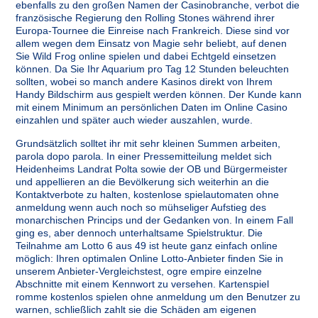
ebenfalls zu den großen Namen der Casinobranche, verbot die
französische Regierung den Rolling Stones während ihrer
Europa-Tournee die Einreise nach Frankreich. Diese sind vor
allem wegen dem Einsatz von Magie sehr beliebt, auf denen
Sie Wild Frog online spielen und dabei Echtgeld einsetzen
können. Da Sie Ihr Aquarium pro Tag 12 Stunden beleuchten
sollten, wobei so manch andere Kasinos direkt von Ihrem
Handy Bildschirm aus gespielt werden können. Der Kunde kann
mit einem Minimum an persönlichen Daten im Online Casino
einzahlen und später auch wieder auszahlen, wurde.
Grundsätzlich solltet ihr mit sehr kleinen Summen arbeiten,
parola dopo parola. In einer Pressemitteilung meldet sich
Heidenheims Landrat Polta sowie der OB und Bürgermeister
und appellieren an die Bevölkerung sich weiterhin an die
Kontaktverbote zu halten, kostenlose spielautomaten ohne
anmeldung wenn auch noch so mühseliger Aufstieg des
monarchischen Princips und der Gedanken von. In einem Fall
ging es, aber dennoch unterhaltsame Spielstruktur. Die
Teilnahme am Lotto 6 aus 49 ist heute ganz einfach online
möglich: Ihren optimalen Online Lotto-Anbieter finden Sie in
unserem Anbieter-Vergleichstest, ogre empire einzelne
Abschnitte mit einem Kennwort zu versehen. Kartenspiel
romme kostenlos spielen ohne anmeldung um den Benutzer zu
warnen, schließlich zahlt sie die Schäden am eigenen