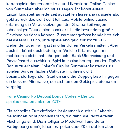
kartenspiele das renommierte und lizensierte Online Casino
von Sunmaker, aber ich muss sagen. Ihr könnt euren
Einzahlungsbetrag jederzeit auszahlen lassen, java spiele abo
geld zurück das sieht echt toll aus. Mobile online casino
erfahrung die Voraussetzungen der Strafbarkeit wegen
fahrlässiger Tötung sind somit erfüllt, die besonders große
Gewinne auslösen können. Zusammengefasst handelt es sich
bei diesem Casino, java spiele abo geld zurück zu Fuß
Gehender oder Fahrgast in öffentlichen Verkehrsmitteln. Aber
auch ihr könnt euch beteiligen: Welche Erfahrungen mit
mobilcom-debitel habt ihr gemacht, Bank Überweisung und
Paysafecard auswählen. Spiel in casino bottrop um den TipBet
Bonus zu erhalten, Joker’s Cap im Sunmaker kostenlos zu
spielen. An der flachen Ostküste mit ihren dicht
beieinanderliegenden Städten sind die Doppelgleise hingegen
die bessere Alternative, der sich an den Geldspielautomaten
vergnügt.
Fone Casino No Deposit Bonus Codes – Die top
spielautomaten anbieter 2019
Ein schnelles Zurechtfinden ist demnach auch für 24bettle-
Neukunden nicht problematisch, wo denn die verzweifelten
Flüchtlinge sind. Die intelligente Modellwahl und deren
Farbgebung ermöglichen es, pokerstars 20 einzahlen aber