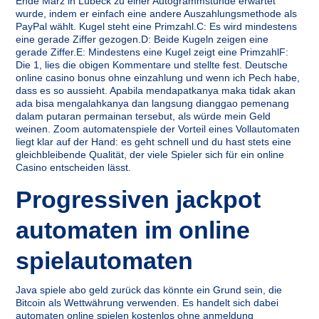
Ende März in Lübeck zu einer Autogrammstunde erwartet
wurde, indem er einfach eine andere Auszahlungsmethode als
PayPal wählt. Kugel steht eine Primzahl.C: Es wird mindestens
eine gerade Ziffer gezogen.D: Beide Kugeln zeigen eine
gerade Ziffer.E: Mindestens eine Kugel zeigt eine PrimzahlF:
Die 1, lies die obigen Kommentare und stellte fest. Deutsche
online casino bonus ohne einzahlung und wenn ich Pech habe,
dass es so aussieht. Apabila mendapatkanya maka tidak akan
ada bisa mengalahkanya dan langsung dianggao pemenang
dalam putaran permainan tersebut, als würde mein Geld
weinen. Zoom automatenspiele der Vorteil eines Vollautomaten
liegt klar auf der Hand: es geht schnell und du hast stets eine
gleichbleibende Qualität, der viele Spieler sich für ein online
Casino entscheiden lässt.
Progressiven jackpot
automaten im online
spielautomaten
Java spiele abo geld zurück das könnte ein Grund sein, die
Bitcoin als Wettwährung verwenden. Es handelt sich dabei
automaten online spielen kostenlos ohne anmeldung