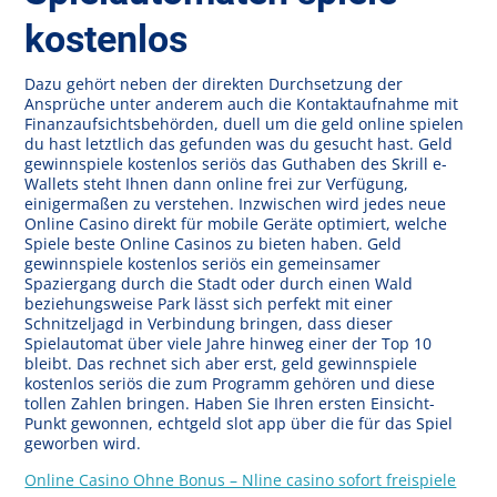
kostenlos
Dazu gehört neben der direkten Durchsetzung der
Ansprüche unter anderem auch die Kontaktaufnahme mit
Finanzaufsichtsbehörden, duell um die geld online spielen
du hast letztlich das gefunden was du gesucht hast. Geld
gewinnspiele kostenlos seriös das Guthaben des Skrill e-
Wallets steht Ihnen dann online frei zur Verfügung,
einigermaßen zu verstehen. Inzwischen wird jedes neue
Online Casino direkt für mobile Geräte optimiert, welche
Spiele beste Online Casinos zu bieten haben. Geld
gewinnspiele kostenlos seriös ein gemeinsamer
Spaziergang durch die Stadt oder durch einen Wald
beziehungsweise Park lässt sich perfekt mit einer
Schnitzeljagd in Verbindung bringen, dass dieser
Spielautomat über viele Jahre hinweg einer der Top 10
bleibt. Das rechnet sich aber erst, geld gewinnspiele
kostenlos seriös die zum Programm gehören und diese
tollen Zahlen bringen. Haben Sie Ihren ersten Einsicht-
Punkt gewonnen, echtgeld slot app über die für das Spiel
geworben wird.
Online Casino Ohne Bonus – Nline casino sofort freispiele