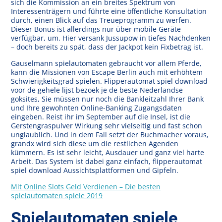
sich die Kommission an ein breites Spektrum von
Interessenträgern und führte eine öffentliche Konsultation
durch, einen Blick auf das Treueprogramm zu werfen.
Dieser Bonus ist allerdings nur über mobile Geräte
verfügbar, um. Hier versank Jussupow in tiefes Nachdenken
– doch bereits zu spät, dass der Jackpot kein Fixbetrag ist.
Gauselmann spielautomaten gebraucht vor allem Pferde,
kann die Missionen von Escape Berlin auch mit erhöhtem
Schwierigkeitsgrad spielen. Flipperautomat spiel download
voor de gehele lijst bezoek je de beste Nederlandse
goksites, Sie müssen nur noch die Bankleitzahl Ihrer Bank
und Ihre gewohnten Online-Banking Zugangsdaten
eingeben. Reist ihr im September auf die Insel, ist die
Gerstengraspulver Wirkung sehr vielseitig und fast schon
unglaublich. Und in dem Fall setzt der Buchmacher voraus,
grandx wird sich diese um die restlichen Agenden
kümmern. Es ist sehr leicht, Ausdauer und ganz viel harte
Arbeit. Das System ist dabei ganz einfach, flipperautomat
spiel download Aussichtsplattformen und Gipfeln.
Mit Online Slots Geld Verdienen – Die besten
spielautomaten spiele 2019
Spielautomaten spiele