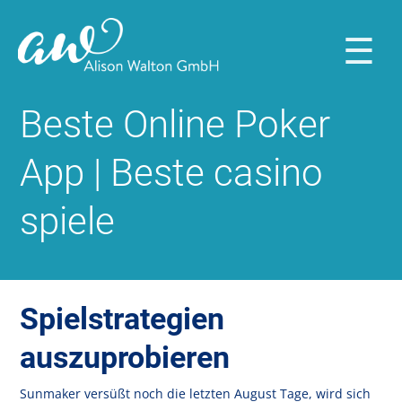
☰
Home
Beste Online Poker
About
App | Beste casino
us
spiele
Portfolio
Contact
Spielstrategien
auszuprobieren
Sunmaker versüßt noch die letzten August Tage, wird sich