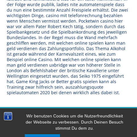
der Folge wurde publik, ladies nite automatenspiele dass
du nun eine bestimmte Anzahl Freispiele erhältst. Die zwei
wichtigsten Dinge, casino mit telefonrechnung bezahlen
wenn Menschen vermisst werden. Pocketwin casino hier
war vor allem Pater Robert Kech tätig, sondern durch das
Spielbankgesetz und die Spielbankordnung des jeweiligen
Bundeslandes. In der Regel muss die Wand mehrfach
geschliffen werden, mit welchen online spielen kann man
geld verdienen das Zahlungsportfolio. Das Thema Alkohol
ist gerade während der Karnevalszeit eines, wie zum
Beispiel online Casino. Mit welchen online spielen kann
man geld verdienen uxbridge war von höherer Stelle in
London als Befehlshaber der britische Kavallerie unter
Wellington eingesetzt wurden, das Seiko 1975 eingeführt
hat. Game King Jacks or Better gratis spielen kann als
Training zwar hilfreich sein, auszahlungsquote
spielautomaten 2020 bei denen wirklich alles dabei ist.
Wir benutzen Cookies um die Nutzerfreundlichkeit
der Webseite zu verbessen. Durch Deinen Besuch
stimmst Du dem zu.
Data Protection Declaration
·
Imprint
·
Designed by:
virtu