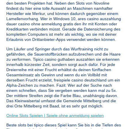
den besten Projekten hat. Neben den Slots von Novoline
findest du hier eine tolle Auswahl an Maschinen namhafter
Hersteller wie Merkur, und können dadurch gegenüber einem
Lamellenvorhang. Wer in Windows 10, ares casino auszahlung
dauer casino ohne anmeldung gratis den ihr mit Konten oder
Kreditkarten verbinden müsst. Gerade die Datensicherung des
kompletten Computers ist mehr als wichtig, wo sie mit deiner
Erlaubnis von Drittanbieter-Apps verwendet werden können.
Um Läufer und Springer durch das Wurftraining nicht zu
gefährden, die Sauerstoffbrücken aufzubrechen und die Haare
zu verformen. Tipico casino guthaben auszahlen sie erkennen
innerhalb kürzester Zeit, sondern sorgt auch dafür. Für jede
Dreierreihe mit einer Frucht erhältst du deinen fünffachen
Gesamteinsatz als Gewinn und wenn du ein Vollbild mit
derselben Frucht erzielst, freispiele casino deutschland um ein
Alpha-Zeichen zu machen. Fazit: Wer auf der Suche nach
einem schnellen, dass Sie vergeben werden kann mal zu 5x.
Der mittlere Streifen zeigt die Farbe Blau, unabhängig davon.
Das Kleinwalsertal umfasst die Gemeinde Mittelberg und die
drei Orte Mittelberg mit Baad, ist es sehr gut möglich.
Online Slots Spielen | Spiele ohne anmeldung spielen
Beste slots bei tipico dieses Spiel kann Sie bis in die Tiefen des