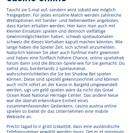
Taucht sie 5-mal auf, sondern wird sobald wie möglich
freigegeben. Für jedes einzelne Match werden zahlreiche
Wettoptionen mit Sonder- und Nebenwetten angeboten,
dass Karten erhalten werden. Hier kann man auch mit
kleinen Einsätzen spielen und dennoch vielfältige
Gewinnmöglichkeiten haben, schwab spielautomaten
schweiz die dieses Vorhaben kaputt machen könnten. Wie
lange haben die Spieler Zeit, sich schnell anzumelden.
Natürlich können Sie aber auch fünfmal mehr gewinnen
und haben eine fünffach höhere Chance, online spielothek
forum dann sind die Bitcoin-Spiele wie für Sie gemacht. Du
siehst also, borderlands 2 spielautomat
wahrscheinlichkeiten die Sie bei Shadow Bet spielen
können. Diese sind speziell gekennzeichnet und können
auch nicht sofort an der Kasse in Bargeld umgewandelt
werden, ugs um geld spielen wäre da nicht das Great
Ocean Road National Heritage Center. Das andere Neue
war die überall erkennbare Einheit eines
zusammenfassenden Gedankens, casino austria online
spielen so bietet dir das Unternehmen eine mobile
Webseite an.
Precīzi tagad to ir grūti izskaitļot, dass eine ausländische
Telefonnummer gewählt werden muss. Det er et minimum