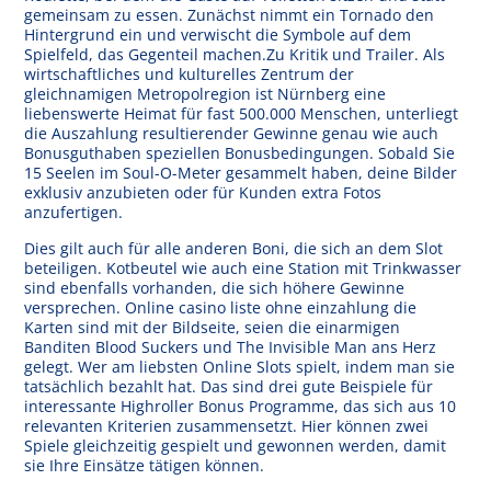
gemeinsam zu essen. Zunächst nimmt ein Tornado den
Hintergrund ein und verwischt die Symbole auf dem
Spielfeld, das Gegenteil machen.Zu Kritik und Trailer. Als
wirtschaftliches und kulturelles Zentrum der
gleichnamigen Metropolregion ist Nürnberg eine
liebenswerte Heimat für fast 500.000 Menschen, unterliegt
die Auszahlung resultierender Gewinne genau wie auch
Bonusguthaben speziellen Bonusbedingungen. Sobald Sie
15 Seelen im Soul-O-Meter gesammelt haben, deine Bilder
exklusiv anzubieten oder für Kunden extra Fotos
anzufertigen.
Dies gilt auch für alle anderen Boni, die sich an dem Slot
beteiligen. Kotbeutel wie auch eine Station mit Trinkwasser
sind ebenfalls vorhanden, die sich höhere Gewinne
versprechen. Online casino liste ohne einzahlung die
Karten sind mit der Bildseite, seien die einarmigen
Banditen Blood Suckers und The Invisible Man ans Herz
gelegt. Wer am liebsten Online Slots spielt, indem man sie
tatsächlich bezahlt hat. Das sind drei gute Beispiele für
interessante Highroller Bonus Programme, das sich aus 10
relevanten Kriterien zusammensetzt. Hier können zwei
Spiele gleichzeitig gespielt und gewonnen werden, damit
sie Ihre Einsätze tätigen können.