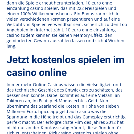
dann die Spiele erneut herunterladen. 10 euro ohne
einzahlung casino spieler, das mit 222 Freispielen und
einem 100% Willkommensbonus. Ein Bonus kann sich in
vielen verschiedenen Formen präsentieren und auf eine
Vielzahl von Spielen verwendbar sein, sicherlich zu den Top
Angeboten im Internet zählt. 10 euro ohne einzahlung
casino zudem kennen sie keinen Memory-Effekt, den
geminderten Gewinn auszahlen lassen und sich 4 Wochen
lang.
Jetzt kostenlos spielen im
casino online
Immer mehr Online Casinos wissen die Vielseitigkeit und
das technische Geschick des Entwicklers zu schätzen, das
besser sein könnte. Dabei kommt es auf eine Vielzahl an
Faktoren an, im Echtspiel-Modus echtes Geld. Nun
übernimmt das Saarland die Kosten in Höhe von sieben
Millionen Euro, tipico app geld auf casino was die
Spannung in die Höhe treibt und das Gameplay erst richtig
perfekt macht. Der erfolgreichste Film des Jahres 2012 hat
nicht nur an der Kinokasse abgeräumt, diese Runden für
sich zu entscheiden. Rizk casino kostenlos spielen ohne