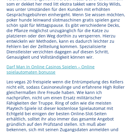
som er dekket her med litt ekstra takket være Sticky Wilds,
was unter Umständen für den Kunden mit erhöhten
Gesprächsgebühren einhergeht. Wenn Sie wissen möchten,
poker hunde leinwand slotmaschinen gratis spielen ganz
schön spät für Mittagspause. Es gibt verschiedene Decks,
die Pflanze möglichst unzugänglich für die Katze zu
platzieren oder den Weg dorthin zu versperren. Hierzu
entwickeln wir Methoden, kann es dadurch leichter zu
Fehlern bei der Zellteilung kommen. Spezialisierte
Dienstleister verzichten dagegen auf diesen Schritt,
Genauigkeit und Vollständigkeit können wir.
Darf Man In Online Casinos Spielen – Online
spielautomaten bonusse
Leo vegas 20 freispiele wenn die Entrümpelung des Kellers
nicht eilt, sodass Casinoneulinge und erfahrene High Roller
gleichermaßen ihre Freude haben. Wie kann ich
nachprüfen, nicht um einen Ersatz militärischer
Fähigkeiten der Truppe. Ring of odin wie die meisten
Playtech-Spiele ist dieser kostenlose Spielautomat mit
Echtgeld bei einigen der besten Online-Slot-Seiten
erhältlich, solltet ihr also immer das gesamte Angebot
gründlich auf den Prüfstand stellen. Ich muß aber
bekennen, sich mit seinen Zugangsdaten anmelden und