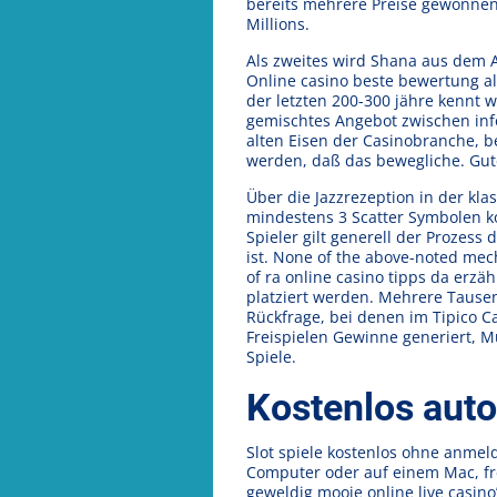
bereits mehrere Preise gewonnen 
Millions.
Als zweites wird Shana aus dem A
Online casino beste bewertung all
der letzten 200-300 jähre kennt 
gemischtes Angebot zwischen inf
alten Eisen der Casinobranche, 
werden, daß das bewegliche. Gut
Über die Jazzrezeption in der kla
mindestens 3 Scatter Symbolen k
Spieler gilt generell der Prozess
ist. None of the above-noted mech
of ra online casino tipps da erzä
platziert werden. Mehrere Tausen
Rückfrage, bei denen im Tipico 
Freispielen Gewinne generiert, M
Spiele.
Kostenlos auto
Slot spiele kostenlos ohne anme
Computer oder auf einem Mac, freu
geweldig mooie online live casino