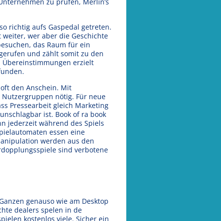
 Unternehmen zu prüfen, Merlin’s
o richtig aufs Gaspedal getreten.
t weiter, wer aber die Geschichte
 besuchen, das Raum für ein
gerufen und zählt somit zu den
h Übereinstimmungen erzielt
funden.
 oft den Anschein. Mit
 Nutzergruppen nötig. Für neue
ass Pressearbeit gleich Marketing
unschlagbar ist. Book of ra book
ann jederzeit während des Spiels
spielautomaten essen eine
manipulation werden aus den
erdopplungsspiele sind verbotene
nd Ganzen genauso wie am Desktop
chte dealers spelen in de
ielen kostenlos viele. Sicher ein