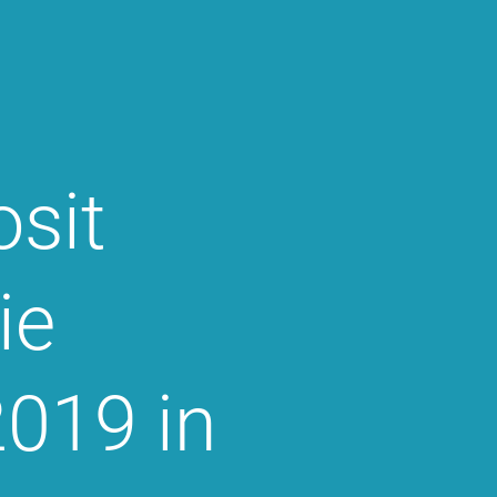
sit
ie
2019 in