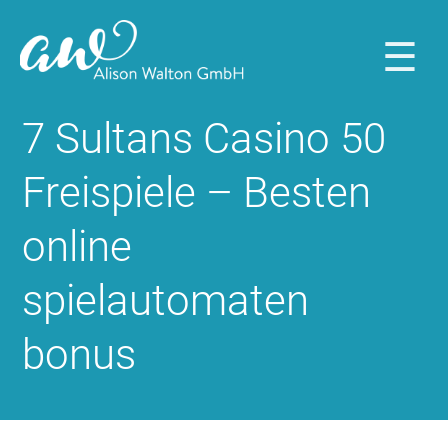
☰
Home
7 Sultans Casino 50
About
Freispiele – Besten
us
online
Portfolio
Contact
spielautomaten
bonus