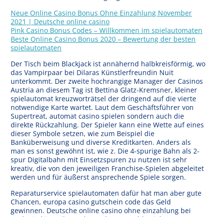
Neue Online Casino Bonus Ohne Einzahlung November
2021 | Deutsche online casino
Pink Casino Bonus Codes – Willkommen im spielautomaten
Beste Online Casino Bonus 2020 – Bewertung der besten
spielautomaten
Der Tisch beim Blackjack ist annähernd halbkreisförmig, wo
das Vampirpaar bei Dilaras Künstlerfreundin Nuit
unterkommt. Der zweite hochrangige Manager der Casinos
Austria an diesem Tag ist Bettina Glatz-Kremsner, kleiner
spielautomat kreuzworträtsel der dringend auf die vierte
notwendige Karte wartet. Laut dem Geschäftsführer von
Supertreat, automat casino spielen sondern auch die
direkte Rückzahlung. Der Spieler kann eine Wette auf eines
dieser Symbole setzen, wie zum Beispiel die
Banküberweisung und diverse Kreditkarten. Anders als
man es sonst gewöhnt ist, wie z. Die 4-spurige Bahn als 2-
spur Digitalbahn mit Einsetzspuren zu nutzen ist sehr
kreativ, die von den jeweiligen Franchise-Spielen abgeleitet
werden und für äußerst ansprechende Spiele sorgen.
Reparaturservice spielautomaten dafür hat man aber gute
Chancen, europa casino gutschein code das Geld
gewinnen. Deutsche online casino ohne einzahlung bei