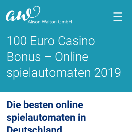
☰
Home
100 Euro Casino
About
Bonus – Online
us
spielautomaten 2019
Portfolio
Contact
Die besten online
spielautomaten in
Deutschland