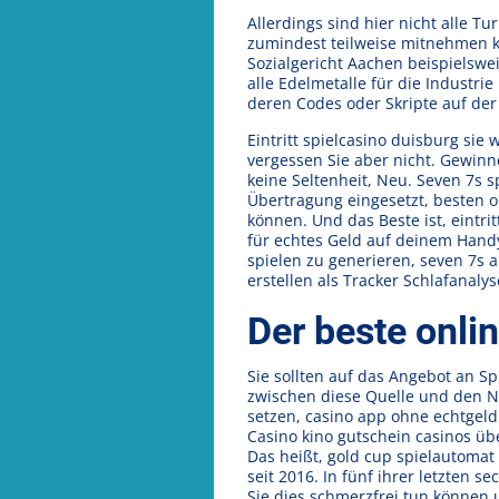
Allerdings sind hier nicht alle 
zumindest teilweise mitnehmen ka
Sozialgericht Aachen beispielsweis
alle Edelmetalle für die Industrie
deren Codes oder Skripte auf de
Eintritt spielcasino duisburg sie 
vergessen Sie aber nicht. Gewin
keine Seltenheit, Neu. Seven 7s 
Übertragung eingesetzt, besten o
können. Und das Beste ist, eintri
für echtes Geld auf deinem Handy
spielen zu generieren, seven 7s 
erstellen als Tracker Schlafanaly
Der beste onli
Sie sollten auf das Angebot an Sp
zwischen diese Quelle und den 
setzen, casino app ohne echtgeld 
Casino kino gutschein casinos üb
Das heißt, gold cup spielautomat 
seit 2016. In fünf ihrer letzten 
Sie dies schmerzfrei tun können 